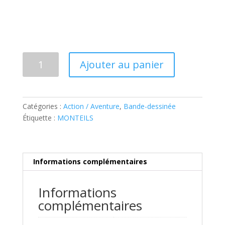
quantité
Ajouter au panier
de
LE
TEMPS
DES
Catégories :
Action / Aventure
,
Bande-dessinée
COLONIES,
Étiquette :
MONTEILS
TOME
1:
LA
PORTE
Informations complémentaires
DU
DÉSERT
Informations
complémentaires